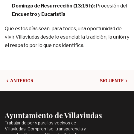
Domingo de Resurrección (13:15 h):
Procesión del
Encuentro
y
Eucaristía
Que estos días sean, para todos, una oportunidad de
vivir Villaviudas desde lo esencial: la tradición, la unión y
el respeto por lo que nos identifica.
chevron_left
chevron_right
ANTERIOR
SIGUIENTE
Ayuntamiento de Villaviudas
Trabajando por y para los vecinos de
Villaviudas. Compromiso, transparencia y