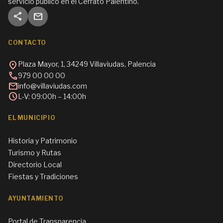
servicio público en el Cerrato Palentino.
share
mail
CONTACTO
location_on
Plaza Mayor, 1, 34249 Villaviudas, Palencia
call
979 00 00 00
mail
info@villaviudas.com
schedule
L-V: 09:00h – 14:00h
EL MUNICIPIO
Historia y Patrimonio
Turismo y Rutas
Directorio Local
Fiestas y Tradiciones
AYUNTAMIENTO
Portal de Transparencia