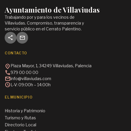
Ayuntamiento de Villaviudas
Trabajando por y para los vecinos de
Villaviudas. Compromiso, transparencia y
servicio público en el Cerrato Palentino.
share
mail
CONTACTO
location_on
Plaza Mayor, 1, 34249 Villaviudas, Palencia
call
979 00 00 00
mail
info@villaviudas.com
schedule
L-V: 09:00h – 14:00h
EL MUNICIPIO
Historia y Patrimonio
Turismo y Rutas
Directorio Local