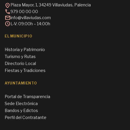
location_on
Plaza Mayor, 1, 34249 Villaviudas, Palencia
call
979 00 00 00
mail
info@villaviudas.com
schedule
L-V: 09:00h – 14:00h
EL MUNICIPIO
Historia y Patrimonio
Turismo y Rutas
Directorio Local
Fiestas y Tradiciones
AYUNTAMIENTO
Portal de Transparencia
Sede Electrónica
Bandos y Edictos
Perfil del Contratante