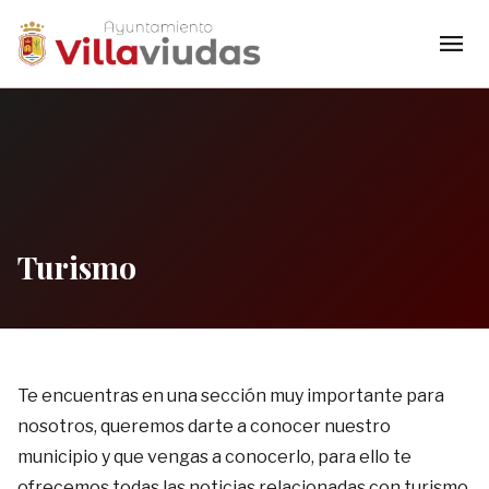
menu
Turismo
Te encuentras en una sección muy importante para
nosotros, queremos darte a conocer nuestro
municipio y que vengas a conocerlo, para ello te
ofrecemos todas las noticias relacionadas con turismo,