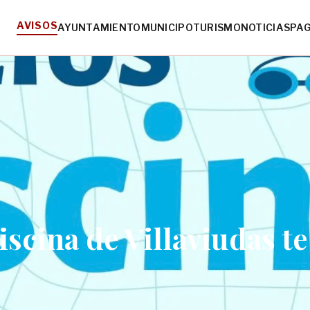
AVISOS
AYUNTAMIENTO
MUNICIPO
TURISMO
NOTICIAS
PA
piscina de Villaviudas te