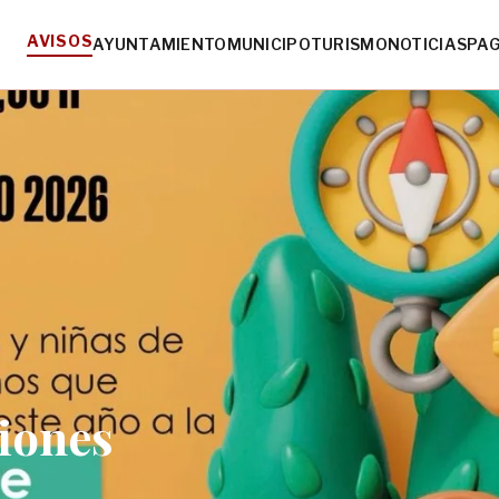
AVISOS
AYUNTAMIENTO
MUNICIPO
TURISMO
NOTICIAS
PA
iones