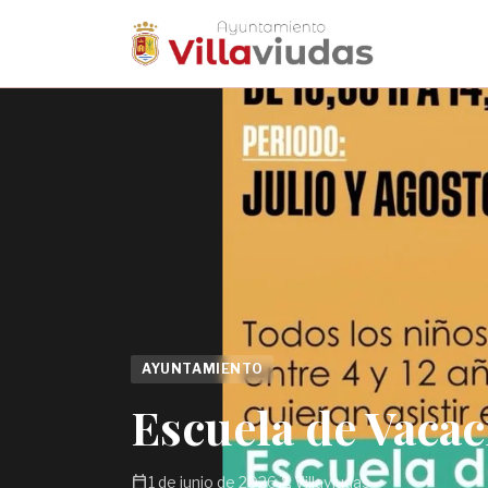
AYUNTAMIENTO
Escuela de Vacac
calendar_today
person
1 de junio de 2026
Villaviudas