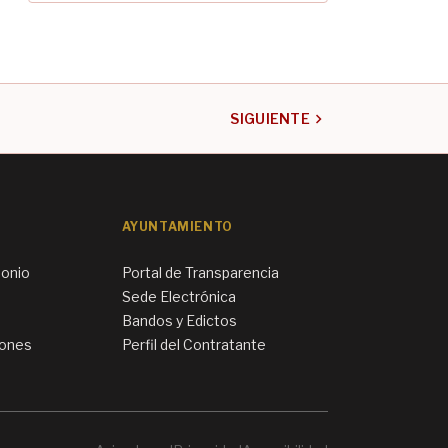
chevron_right
SIGUIENTE
AYUNTAMIENTO
monio
Portal de Transparencia
Sede Electrónica
Bandos y Edictos
iones
Perfil del Contratante