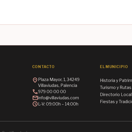
CONTACTO
EL MUNICIPIO
location_on
Plaza Mayor, 1, 34249
Historia y Patri
Villaviudas, Palencia
Turismo y Rutas
call
979 00 00 00
Directorio Local
mail
info@villaviudas.com
Fiestas y Tradic
schedule
L-V: 09:00h – 14:00h