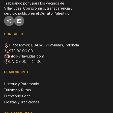
Trabajando por y para los vecinos de
Villaviudas. Compromiso, transparencia y
servicio público en el Cerrato Palentino.
share
mail
CONTACTO
location_on
Plaza Mayor, 1, 34249 Villaviudas, Palencia
call
979 00 00 00
mail
info@villaviudas.com
schedule
L-V: 09:00h – 14:00h
EL MUNICIPIO
Historia y Patrimonio
Turismo y Rutas
Directorio Local
Fiestas y Tradiciones